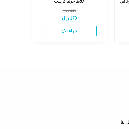
خلاط جولد كرست
220
ر.ق
179
ر.ق
شراء الآن
 بنا