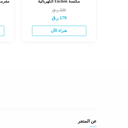
مكنسة Enchen الكهربائية
مفرمة لحم 
220
ر.ق
179
ر.ق
شراء الآن
عن المتجر