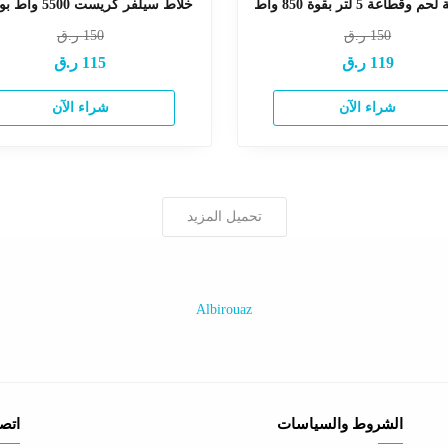
وقطاعة 5 لتر بقوة 850 واط
خلاط سيلفر كريست 5500 واط بوعائين
150
ر.ق
150
ر.ق
119
ر.ق
115
ر.ق
شراء الآن
شراء الآن
تحميل المزيد
Albirouaz
الشروط والسياسات
اتصل