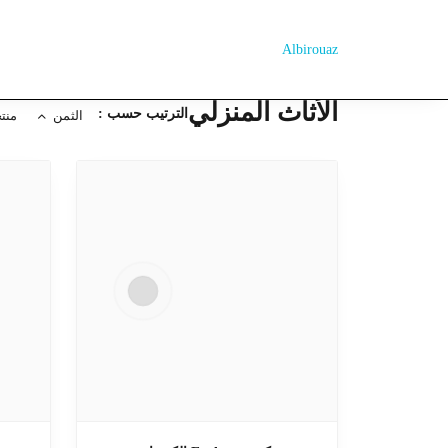
Albirouaz
الأثاث المنزلي
الترتيب حسب :
الثمن
منت